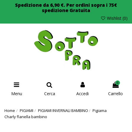
Spedizione da 6,90 €. Per ordini sopra i 75€
spedizione Gratuita
Wishlist (
0
)
0
Menu
Cerca
Accedi
Carrello
Home
PIGIAMI
PIGIAMI INVERNALI BAMBINO
Pigiama
Charly flanella bambino