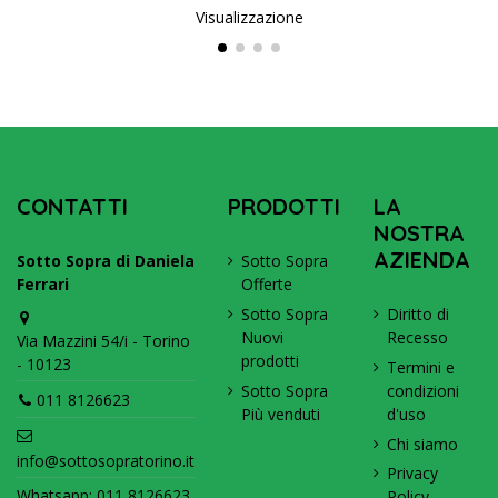
Visualizzazione
CONTATTI
PRODOTTI
LA
NOSTRA
AZIENDA
Sotto Sopra di Daniela
Sotto Sopra
Ferrari
Offerte
Sotto Sopra
Diritto di
Nuovi
Recesso
Via Mazzini 54/i - Torino
prodotti
- 10123
Termini e
Sotto Sopra
condizioni
011 8126623
Più venduti
d'uso
Chi siamo
info@sottosopratorino.it
Privacy
Whatsapp:
011 8126623
Policy