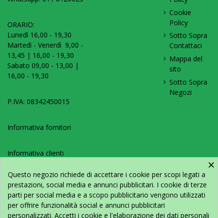
Cookie
Policy
ORARIO:
Lunedì 16,00 - 19,30
Sotto Sopra
Martedì - Venerdì 9,00 -
Contattaci
13,45 | 16,00 - 19,30
Mappa del
Sabato 09,00 - 13,00 |
sito
16,00 - 19,30
Sotto Sopra
Negozi
P.IVA: 08342450015
Informativa fornitori
Informativa clienti
×
Questo negozio richiede di accettare i cookie per scopi legati a
IL TUO ACCOUNT
prestazioni, social media e annunci pubblicitari. I cookie di terze
parti per social media e a scopo pubblicitario vengono utilizzati
Informazioni personali
per offrire funzionalità social e annunci pubblicitari
Restituzione Prodotto
personalizzati. Accetti i cookie e l'elaborazione dei dati personali