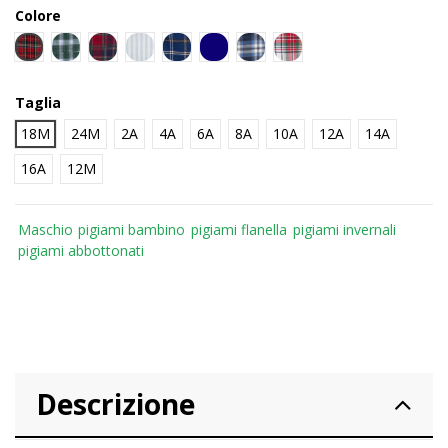
Colore
SCOZZESE ROSSO - 641
SCOZZESE VERDE - 642
SCOZZESE ROSSO-BLU - 643
RIGHE BIANCO AZZURRO - 885
SCOZZESE BLU - 411
BLU - 877
SCOZZESE BLU - 645
SCOZZESE ROSSO-VERDE
Taglia
18M
24M
2A
4A
6A
8A
10A
12A
14A
16A
12M
Maschio
pigiami bambino
pigiami flanella
pigiami invernali
pigiami abbottonati
Descrizione