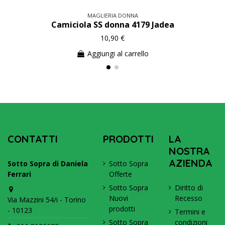
MAGLIERIA DONNA
Camiciola SS donna 4179 Jadea
10,90 €
Aggiungi al carrello
CONTATTI
PRODOTTI
LA
NOSTRA
AZIENDA
Sotto Sopra di Daniela
Sotto Sopra
Ferrari
Offerte
Sotto Sopra
Diritto di
Nuovi
Recesso
Via Mazzini 54/i - Torino
prodotti
- 10123
Termini e
Sotto Sopra
condizioni