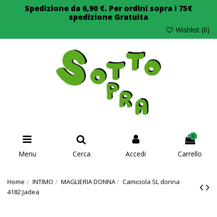
Spedizione da 6,90 €. Per ordini sopra i 75€
spedizione Gratuita
Wishlist (
0
)
0
Menu
Cerca
Accedi
Carrello
Home
INTIMO
MAGLIERIA DONNA
Camiciola SL donna
4182 Jadea