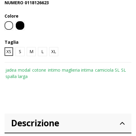
NUMERO 0118126623
Colore
BIANCO
NERO
Taglia
XS
S
M
L
XL
jadea
modal
cotone
intimo
maglieria intima
camiciola SL
SL
spalla larga
Descrizione